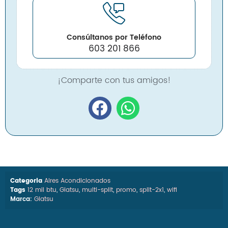
Consúltanos por Teléfono
603 201 866
¡Comparte con tus amigos!
Categoria
Aires Acondicionados
Tags
12 mil btu
,
Giatsu
,
multi-split
,
promo
,
split-2x1
,
wifi
Marca:
Giatsu