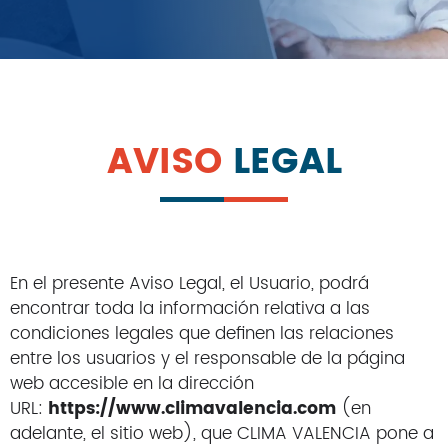
Fujitsu
Giatsu
General
Gree
Haier
Hisense
AVISO
LEGAL
LG
Mitsubishi
Panasonic
Samsung
Frigorías
En el presente Aviso Legal, el Usuario, podrá
Hasta 2500
encontrar toda la información relativa a las
Hasta 3000
condiciones legales que definen las relaciones
Hasta 4000
entre los usuarios y el responsable de la página
Hasta 4500
web accesible en la dirección
Hasta 6000
URL:
https://www.climavalencia.com
(en
Tipo
adelante, el sitio web), que CLIMA VALENCIA pone a