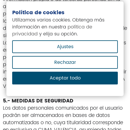
autorización de CLIMA VALENCIA, ni remitir
Política de cookies
publicidad o información valiéndose para ello de
Utilizamos varias cookies. Obtenga más
los servicios o información que se ponen a
información en nuestra
política de
disposición de los usuarios, independientemente de
privacidad
y elija su opción.
si la utilización es gratuita o no.
Los enlaces o hiperenlaces que incorporen terceros
Ajustes
en sus páginas web, dirigidos a esta web, serán
para la apertura de la página web completa, no
Rechazar
pudiendo manifestar, directa o indirectamente,
indicaciones falsas, inexactas o confusas, ni incurrir
Aceptar todo
en acciones desleales o ilícitas en contra de CLIMA
VALENCIA.
5.- MEDIDAS DE SEGURIDAD
Los datos personales comunicados por el usuario
podrán ser almacenados en bases de datos
automatizadas o no, cuya titularidad corresponde