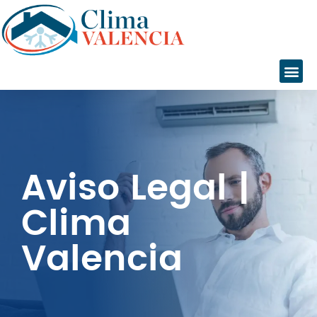
Inicio
Aviso Legal |
Servicios
Clima
Instalaciones
Servicio Técnico
Valencia
Catálogo
Marcas
Daikin
Daitsu