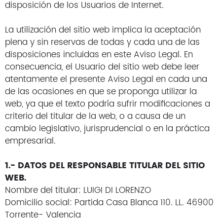
Split 1×1
disposición de los Usuarios de Internet.
MultiSplit 2×1
La utilización del sitio web implica la aceptación
Blog
plena y sin reservas de todas y cada una de las
Nosotros
disposiciones incluidas en este Aviso Legal. En
Contacto
consecuencia, el Usuario del sitio web debe leer
atentamente el presente Aviso Legal en cada una
de las ocasiones en que se proponga utilizar la
web, ya que el texto podría sufrir modificaciones a
criterio del titular de la web, o a causa de un
Inicio
cambio legislativo, jurisprudencial o en la práctica
Servicios
empresarial.
Instalaciones
Servicio Técnico
1.- DATOS DEL RESPONSABLE TITULAR DEL SITIO
Catálogo de Productos
WEB.
Nombre del titular: LUIGI DI LORENZO
Blog
Domicilio social: Partida Casa Blanca 110. LL. 46900
Nosotros
Torrente- Valencia
Contacto