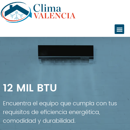
Inicio
Servicios
Instalaciones
Servicio Técnico
12 MIL BTU
Catálogo
Marcas
Encuentra el equipo que cumpla con tus
Daikin
requisitos de eficiencia energética,
Daitsu
comodidad y durabilidad.
Fujitsu
Giatsu