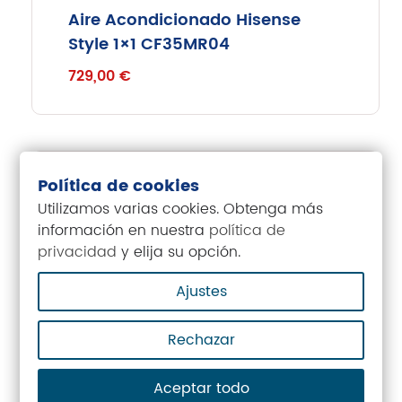
Aire Acondicionado Hisense
Style 1×1 CF35MR04
729,00
€
INSTALACIÓN INCLUIDA
Política de cookies
Utilizamos varias cookies. Obtenga más
TRANSPORTE GRATIS
información en nuestra
política de
privacidad
y elija su opción.
Aire Acondicionado GREE Pular
12
Ajustes
749,00
€
Rechazar
Aceptar todo