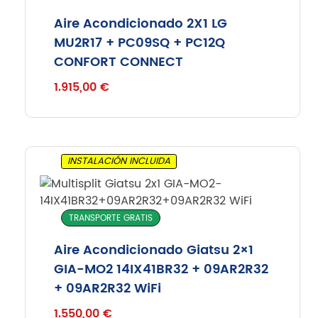
Aire Acondicionado 2X1 LG
MU2R17 + PC09SQ + PC12Q
CONFORT CONNECT
1.915,00
€
INSTALACIÓN INCLUIDA
TRANSPORTE GRATIS
Aire Acondicionado Giatsu 2×1
GIA-MO2 14IX41BR32 + 09AR2R32
+ 09AR2R32 WiFi
1.550,00
€