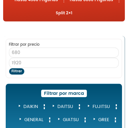
Blog
Split 2×1
Nosotros
Contacto
Filtrar por precio
Inicio
Servicios
Filtrar
Instalaciones
Servicio Técnico
Catálogo de Productos
Filtrar por marca
Blog
DAIKIN
DAITSU
FUJITSU
Nosotros
Contacto
GENERAL
GIATSU
GREE