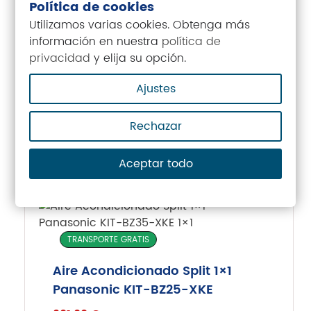
Política de cookies
Utilizamos varias cookies. Obtenga más
TRANSPORTE GRATIS
información en nuestra
política de
privacidad
y elija su opción.
WiFi Opcional
Aire Acondicionado Hisense
Brissa 70
Ajustes
1.224,00
€
Rechazar
Aceptar todo
INSTALACIÓN INCLUIDA
TRANSPORTE GRATIS
Aire Acondicionado Split 1×1
Panasonic KIT-BZ25-XKE