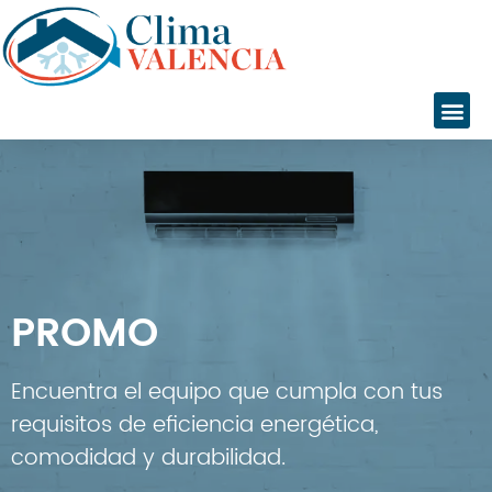
Inicio
Servicios
Instalaciones
PROMO
Servicio Técnico
Catálogo
Marcas
Encuentra el equipo que cumpla con tus
Daikin
requisitos de eficiencia energética,
Daitsu
comodidad y durabilidad.
Fujitsu