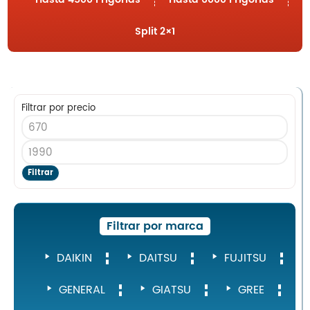
MultiSplit 2×1
Blog
Split 2×1
Nosotros
Contacto
Filtrar por precio
Inicio
Servicios
Filtrar
Instalaciones
Servicio Técnico
Filtrar por marca
Catálogo de Productos
Blog
DAIKIN
DAITSU
FUJITSU
Nosotros
GENERAL
GIATSU
GREE
Contacto