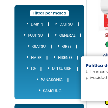
Filtrar por marca
DAIKIN
DAITSU
FUJITSU
GENERAL
GIATSU
GREE
Ai
HAIER
HISENSE
Gi
Política 
S0
LG
MITSUBISHI
Utilizamos
67
privacidad
PANASONIC
SAMSUNG