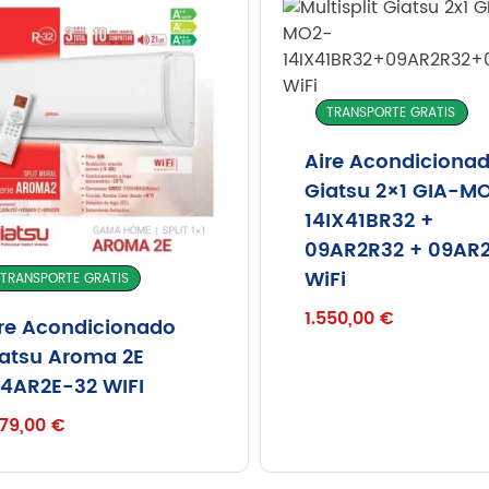
TRANSPORTE GRATIS
Aire Acondiciona
Giatsu 2×1 GIA-M
14IX41BR32 +
09AR2R32 + 09AR
WiFi
TRANSPORTE GRATIS
1.550,00
€
re Acondicionado
atsu Aroma 2E
4AR2E-32 WIFI
379,00
€