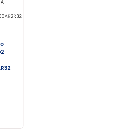
do
O2
2R32