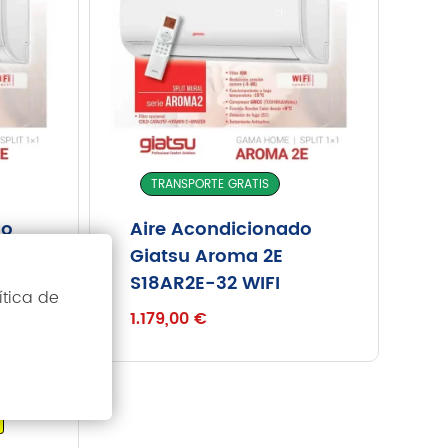
Inicio
Servicios
Instalaciones
TRANSPORTE GRATIS
Servicio Técnico
do
Aire Acondicionado
Catálogo de Productos
Giatsu Aroma 2E
Blog
S18AR2E-32 WIFI
Nosotros
ítica de
1.179,00
€
Contacto