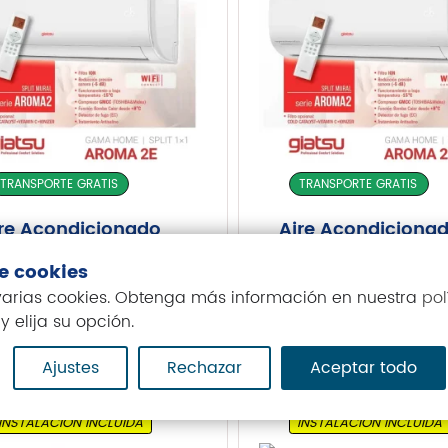
TRANSPORTE GRATIS
TRANSPORTE GRATIS
re Acondicionado
Aire Acondiciona
atsu Aroma 2E
Giatsu Aroma 2E
de cookies
9AR2E-32 WIFI
S12AR2E-32 WIFI
 varias cookies. Obtenga más información en nuestra
pol
9,00
€
689,00
€
y elija su opción.
Ajustes
Rechazar
Aceptar todo
INSTALACIÓN INCLUIDA
INSTALACIÓN INCLUIDA