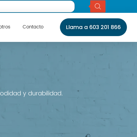
otros
Contacto
Llama a 603 201 866
Inicio
Servicios
Instalaciones
Servicio Técnico
Catálogo
Marcas
Daikin
Daitsu
odidad y durabilidad.
Fujitsu
Giatsu
General
Gree
Haier