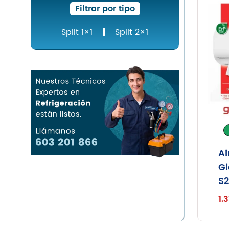
Filtrar por tipo
Split 1×1
Split 2×1
Ai
Gi
S2
1.