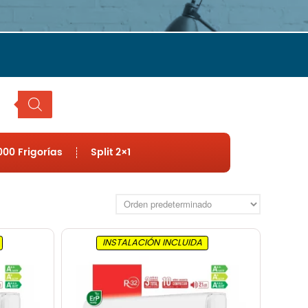
Hisense
LG
Mitsubishi
Panasonic
Samsung
Frigorías
Hasta 2500
Hasta 3000
00 Frigorías
Split 2×1
Hasta 4000
Hasta 4500
Hasta 6000
Tipo
Split 1×1
INSTALACIÓN INCLUIDA
MultiSplit 2×1
Blog
Nosotros
Contacto