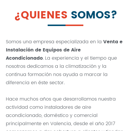
Nosotros
¿QUIENES
SOMOS?
Contacto
Somos una empresa especializada en la
Venta e
Inicio
Instalación de Equipos de Aire
Servicios
Acondicionado
. La experiencia y el tiempo que
Instalaciones
nosotros dedicamos a la climatización y la
Servicio Técnico
continua formación nos ayuda a marcar la
diferencia en éste sector.
Catálogo de Productos
Blog
Hace muchos años que desarrollamos nuestra
Nosotros
actividad como instaladores de aire
Contacto
acondicionado, doméstico y comercial
principalmente en Valencia, desde el año 2017