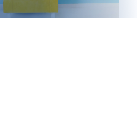
Gree
Haier
Hisense
LG
Mitsubishi
Panasonic
Samsung
Frigorías
Hasta 2500
Hasta 3000
Hasta 4000
Hasta 4500
Hasta 6000
Tipo
Split 1×1
MultiSplit 2×1
Blog