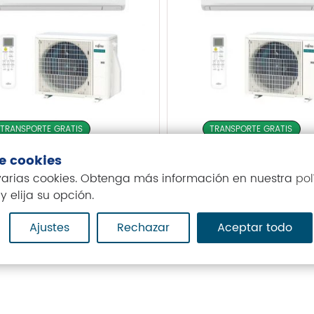
TRANSPORTE GRATIS
TRANSPORTE GRATIS
de cookies
re Acondicionado
Aire Acondiciona
 varias cookies. Obtenga más información en nuestra
pol
jitsu ASY25-KN con
Fujitsu ASY35-KN
y elija su opción.
fi
wifi
¡OFERTA!
¡OFER
9,00
€
939,00
€
Ajustes
Rechazar
Aceptar todo