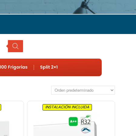
Hisense
LG
Mitsubishi
Panasonic
Samsung
Frigorías
Hasta 2500
Hasta 3000
00 Frigorías
Split 2×1
Hasta 4000
Hasta 4500
Hasta 6000
Tipo
Split 1×1
INSTALACIÓN INCLUIDA
MultiSplit 2×1
Blog
Nosotros
Contacto