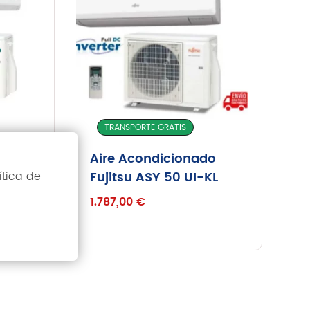
Inicio
Servicios
Instalaciones
TRANSPORTE GRATIS
Servicio Técnico
do
Aire Acondicionado
Catálogo de Productos
ítica de
 con
Fujitsu ASY 50 UI-KL
Blog
Nosotros
1.787,00
€
TA!
Contacto