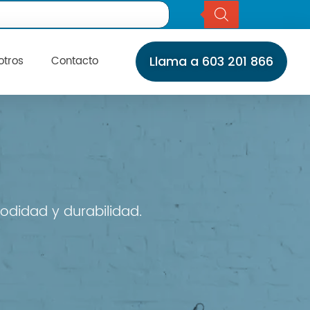
otros
Contacto
Llama a 603 201 866
Inicio
Servicios
Instalaciones
Servicio Técnico
Catálogo
Marcas
Daikin
Daitsu
odidad y durabilidad.
Fujitsu
Giatsu
General
Gree
Haier