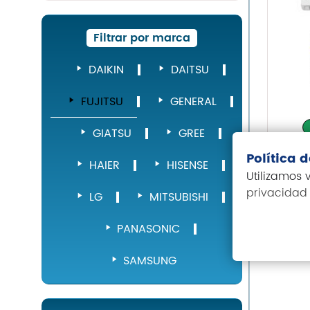
Filtrar por marca
DAIKIN
DAITSU
FUJITSU
GENERAL
GIATSU
GREE
Política 
Ai
HAIER
HISENSE
Utilizamos
Fu
privacidad
wi
LG
MITSUBISHI
92
PANASONIC
SAMSUNG