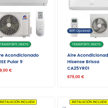
WiFi Opcional
TRANSPORTE GRATIS
TRANSPORTE GRATIS
re Acondicionado
Aire Acondiciona
EE Pular 9
Hisense Brissa
CA25YR01
9,00
€
679,00
€
INSTALACIÓN INCLUIDA
INSTALACIÓN INCLUIDA