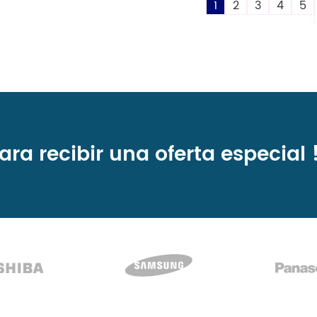
1
2
3
4
5
ara recibir una
oferta especial 