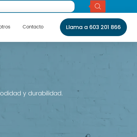
otros
Contacto
Llama a 603 201 866
Inicio
Servicios
Instalaciones
Servicio Técnico
Catálogo
Marcas
Daikin
odidad y durabilidad.
Daitsu
Fujitsu
Giatsu
General
Gree
Haier