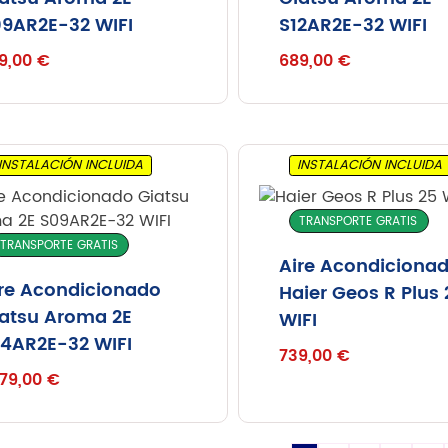
9AR2E-32 WIFI
S12AR2E-32 WIFI
9,00
€
689,00
€
INSTALACIÓN INCLUIDA
INSTALACIÓN INCLUIDA
TRANSPORTE GRATIS
TRANSPORTE GRATIS
Aire Acondiciona
re Acondicionado
Haier Geos R Plus 
atsu Aroma 2E
WIFI
4AR2E-32 WIFI
739,00
€
379,00
€