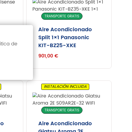
TRANSPORTE GRATIS
do
Aire Acondicionado
Split 1×1 Panasonic
ítica de
KIT-BZ25-XKE
901,00
€
INSTALACIÓN INCLUIDA
TRANSPORTE GRATIS
do
Aire Acondicionado
Giatsu Aroma 2E