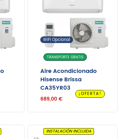
Contacto
WiFi Opcional
Inicio
Servicios
Instalaciones
TRANSPORTE GRATIS
Servicio Técnico
do
Aire Acondicionado
Catálogo de Productos
Hisense Brissa
Blog
CA35YR03
¡OFERTA!
Nosotros
689,00
€
Contacto
INSTALACIÓN INCLUIDA