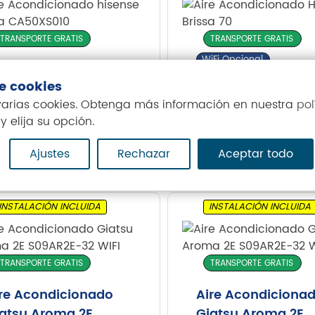
TRANSPORTE GRATIS
TRANSPORTE GRATIS
WiFi Opcional
re Acondicionado
Aire Acondiciona
iFi Opcional
de cookies
sense Brissa
Hisense Brissa 70
 varias cookies. Obtenga más información en nuestra
pol
A50XS01
1.224,00
€
y elija su opción.
099,00
€
Ajustes
Rechazar
Aceptar todo
INSTALACIÓN INCLUIDA
INSTALACIÓN INCLUIDA
TRANSPORTE GRATIS
TRANSPORTE GRATIS
re Acondicionado
Aire Acondiciona
atsu Aroma 2E
Giatsu Aroma 2E