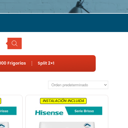
Hisense
LG
Mitsubishi
Panasonic
Samsung
Frigorías
Hasta 2500
Hasta 3000
00 Frigorías
Split 2×1
Hasta 4000
Hasta 4500
Hasta 6000
Tipo
Split 1×1
INSTALACIÓN INCLUIDA
MultiSplit 2×1
Blog
Nosotros