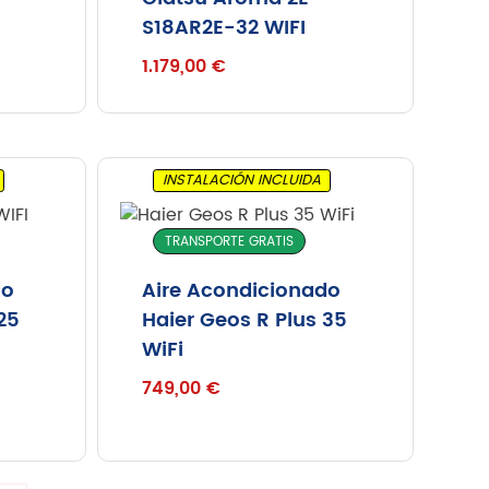
S18AR2E-32 WIFI
1.179,00
€
INSTALACIÓN INCLUIDA
TRANSPORTE GRATIS
do
Aire Acondicionado
25
Haier Geos R Plus 35
WiFi
749,00
€