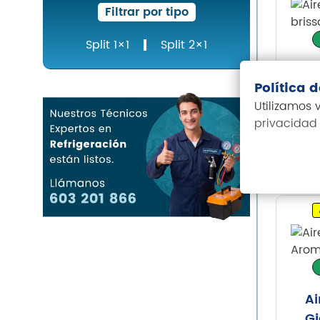
Filtrar por tipo
Split 1×1
Split 2×1
Ai
W
Política 
Hi
Utilizamos
C
privacidad
1.
Ai
Gi