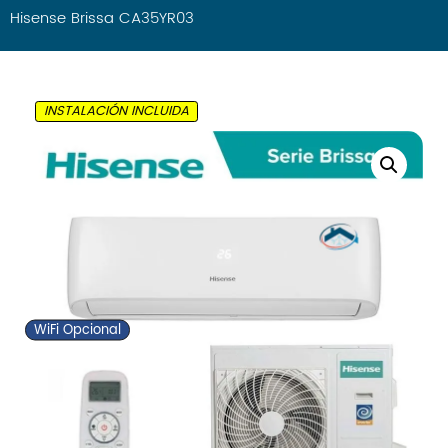
Hisense Brissa CA35YR03
General
Gree
Haier
Hisense
INSTALACIÓN INCLUIDA
LG
Mitsubishi
Panasonic
Samsung
Frigorías
Hasta 2500
Hasta 3000
Hasta 4000
WiFi Opcional
Hasta 4500
Hasta 6000
Tipo
Split 1×1
MultiSplit 2×1