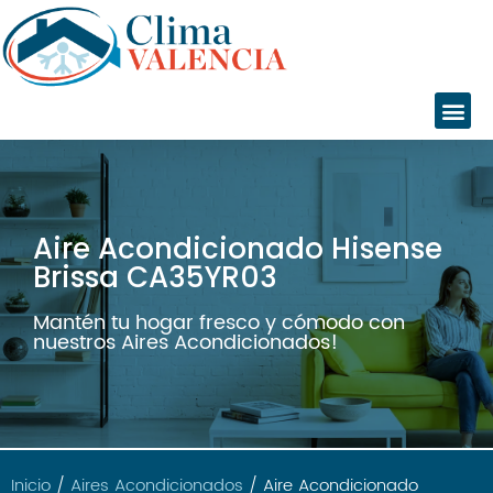
Inicio
Aire Acondicionado Hisense
Servicios
Brissa CA35YR03
Instalaciones
Servicio Técnico
Mantén tu hogar fresco y cómodo con
nuestros Aires Acondicionados!
Catálogo
Marcas
Daikin
Daitsu
Fujitsu
Inicio
/
Aires Acondicionados
/ Aire Acondicionado
Giatsu