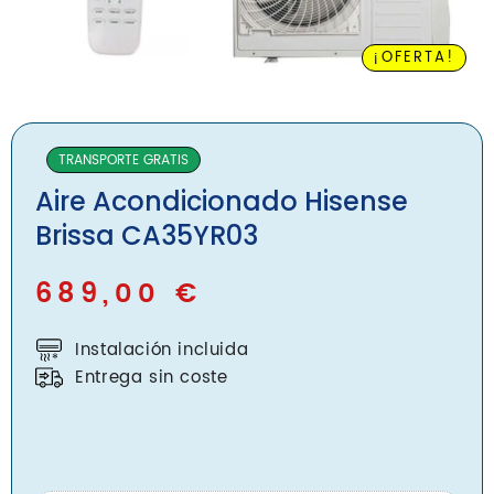
Blog
¡OFERTA!
Nosotros
Contacto
TRANSPORTE GRATIS
Aire Acondicionado Hisense
Inicio
Brissa CA35YR03
Servicios
689,00
€
Instalaciones
Servicio Técnico
Instalación incluida
Catálogo de Productos
Entrega sin coste
Blog
Nosotros
Contacto