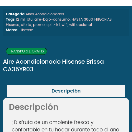
Categoria
Aires Acondicionados
Tags
12 mil btu
,
aire-bajo-consumo
,
HASTA 3000 FRIGORIAS
,
Hisense
,
oferta
,
promo
,
split-1x1
,
wifi
,
wifi opcional
Marca:
Hisense
TRANSPORTE GRATIS
Aire Acondicionado Hisense Brissa
CA35YR03
Descripción
Descripción
¡Disfruta de un ambiente fresco y
confortable en tu hogar durante todo el año