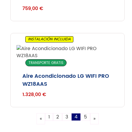
759,00
€
INSTALACIÓN INCLUIDA
TRANSPORTE GRATIS
Aire Acondicionado LG WIFI PRO
WZ18AAS
1.328,00
€
1
2
3
4
5
«
»