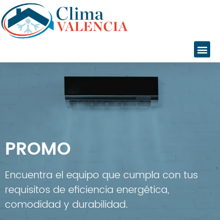
Inicio
Servicios
Instalaciones
PROMO
Servicio Técnico
Catálogo
Encuentra el equipo que cumpla con tus
Marcas
requisitos de eficiencia energética,
Daikin
comodidad y durabilidad.
Daitsu
Fujitsu