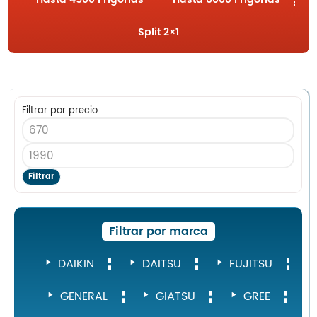
Split 1×1
MultiSplit 2×1
Split 2×1
Blog
Nosotros
Contacto
Filtrar por precio
Inicio
Filtrar
Servicios
Instalaciones
Servicio Técnico
Filtrar por marca
Catálogo de Productos
DAIKIN
DAITSU
FUJITSU
Blog
Nosotros
GENERAL
GIATSU
GREE
Contacto