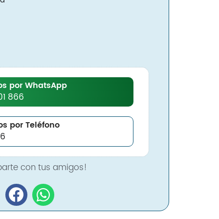
da
Nosotros
Contacto
Inicio
os por WhatsApp
Servicios
01 866
Instalaciones
Servicio Técnico
s por Teléfono
66
Catálogo de Productos
Blog
Nosotros
arte con tus amigos!
Contacto