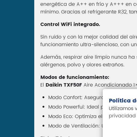
energética de A++ en frío y A+++ en c
mínimo. Gracias al refrigerante R32, t
Control WiFi integrado.
Sin ruido y con la mejor calidad del air
funcionamiento ultra-silencioso, con un
Además, respirar aire limpio nunca ha s
alérgenos, polvo y olores extraños.
Modos de funcionamiento:
El
Daikin TXF50F
Aire Acondicionado 1×
Modo Confort: Asegura una distribuci
Política 
Modo Powerful: Ideal para alcanza
Utilizamos
privacidad
Modo Eco: Optimiza el consumo de e
Modo de Ventilación: Utiliza la unidad