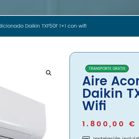
icionado Daikin TXF50F 1×1 con wifi
TRANSPORTE GRATIS
Aire Aco
Daikin T
Wifi
1.800,00
€