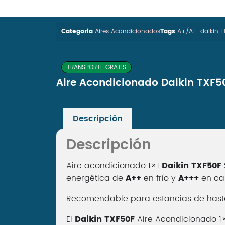
Categoria
Aires Acondicionados
Tags
A+/A+
,
daikin
,
H
TRANSPORTE GRATIS
Aire Acondicionado Daikin TXF50
Descripción
Descripción
Aire acondicionado 1×1
Daikin TXF50F
energética de
A++
en frío y
A+++
en cal
Recomendable para estancias de hasta 45
El
Daikin TXF50F
Aire Acondicionado 1×