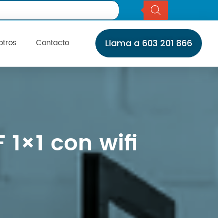
otros
Contacto
Llama a 603 201 866
Inicio
Servicios
Instalaciones
Servicio Técnico
Catálogo
1×1 con wifi
Marcas
Daikin
Daitsu
Fujitsu
Giatsu
General