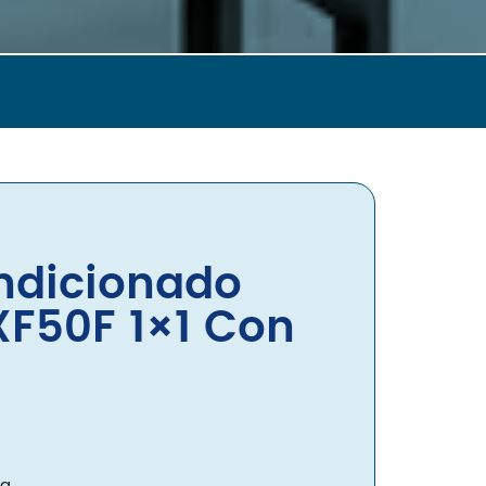
Gree
Haier
Hisense
LG
Mitsubishi
Panasonic
Samsung
Frigorías
Hasta 2500
ndicionado
Hasta 3000
Hasta 4000
XF50F 1×1 Con
Hasta 4500
Hasta 6000
Tipo
Split 1×1
MultiSplit 2×1
Blog