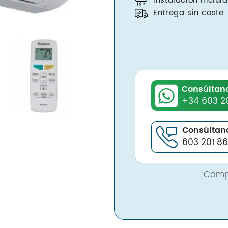
Instalación inclui
Entrega sin coste
Consúltan
+34 603 2
Consúltano
603 201 8
¡Comp