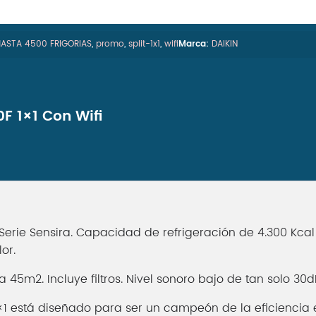
ASTA 4500 FRIGORIAS
,
promo
,
split-1x1
,
wifi
Marca:
DAIKIN
F 1×1 Con Wifi
Serie Sensira. Capacidad de refrigeración de 4.300 Kcal y
or.
m2. Incluye filtros. Nivel sonoro bajo de tan solo 30dB.
1 está diseñado para ser un campeón de la eficiencia e