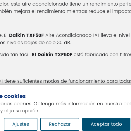
alor, este aire acondicionado tiene un rendimiento per
ambién mejora el rendimiento mientras reduce el impact
e. El
Daikin TXF50F
Aire Acondicionado 1×1 lleva el nivel
os niveles bajos de solo 30 dB.
ido tan fácil.
El Daikin TXF50F
está fabricado con filtr
1 tiene suficientes modos de funcionamiento para todas
ón uniforme del aire, sin tener corrientes que molesten.
de cookies
r la temperatura deseada en muy poco tiempo.
 varias cookies. Obtenga más información en nuestra
pol
y elija su opción.
nergía, para ahorrar lo máximo posible.
 interior como ventilador, para mover el aire mientras lo f
Ajustes
Rechazar
Aceptar todo