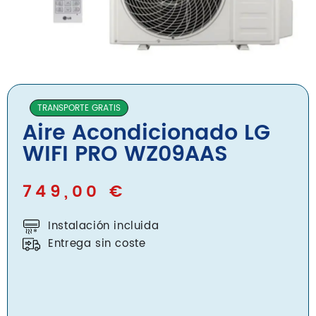
Blog
Nosotros
Contacto
TRANSPORTE GRATIS
Aire Acondicionado LG
Inicio
WIFI PRO WZ09AAS
Servicios
Instalaciones
749,00
€
Servicio Técnico
Instalación incluida
Catálogo de Productos
Entrega sin coste
Blog
Nosotros
Contacto