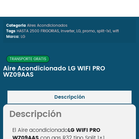
Categoria
Aires Acondicionados
Tags
HASTA 2500 FRIGORIAS
,
inverter
,
LG
,
promo
,
split-1x1
,
wifi
Marca:
LG
TRANSPORTE GRATIS
Aire Acondicionado LG WIFI PRO
WZ09AAS
Descripción
Descripción
El Aire acondicionado
LG WIFI PRO
WZ09AAS
con gas R32 tipo Split 1×1