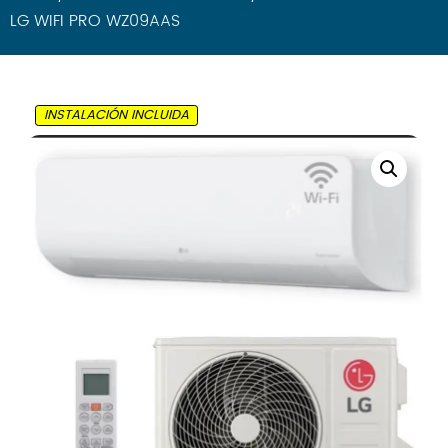
LG WIFI PRO WZ09AAS
General
Gree
Haier
Hisense
INSTALACIÓN INCLUIDA
LG
Mitsubishi
Panasonic
Samsung
Frigorías
Hasta 2500
Hasta 3000
Hasta 4000
Hasta 4500
Hasta 6000
Tipo
Split 1×1
MultiSplit 2×1