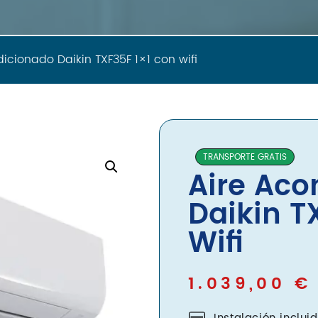
icionado Daikin TXF35F 1×1 con wifi
TRANSPORTE GRATIS
Aire Aco
Daikin T
Wifi
1.039,00
€