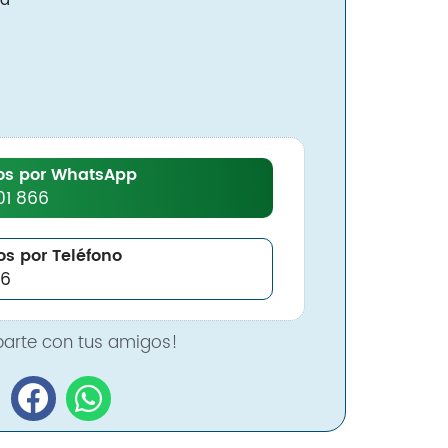
da
Nosotros
Contacto
Inicio
os por WhatsApp
Servicios
01 866
Instalaciones
Servicio Técnico
s por Teléfono
66
Catálogo de Productos
Blog
Nosotros
arte con tus amigos!
Contacto