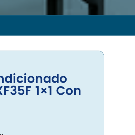
Gree
Haier
Hisense
LG
Mitsubishi
Panasonic
Samsung
Frigorías
Hasta 2500
ndicionado
Hasta 3000
Hasta 4000
XF35F 1×1 Con
Hasta 4500
Hasta 6000
Tipo
Split 1×1
MultiSplit 2×1
Blog