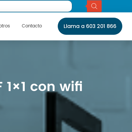
otros
Contacto
Llama a 603 201 866
Inicio
Servicios
Instalaciones
Servicio Técnico
Catálogo
1×1 con wifi
Marcas
Daikin
Daitsu
Fujitsu
Giatsu
General