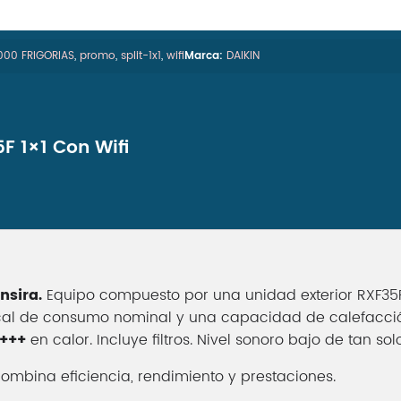
000 FRIGORIAS
,
promo
,
split-1x1
,
wifi
Marca:
DAIKIN
F 1×1 Con Wifi
nsira.
Equipo compuesto por una unidad exterior RXF35F 
cal de consumo nominal y una capacidad de calefacció
+++
en calor. Incluye filtros. Nivel sonoro bajo de tan so
mbina eficiencia, rendimiento y prestaciones.