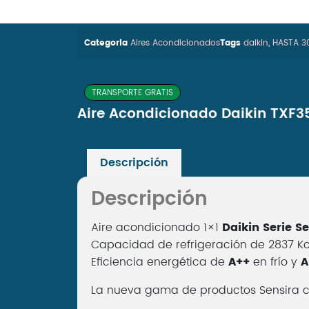
Categoria
Aires Acondicionados
Tags
daikin
,
HASTA 3
TRANSPORTE GRATIS
Aire Acondicionado Daikin TXF35
Descripción
Descripción
Aire acondicionado 1×1
Daikin Serie Se
Capacidad de refrigeración de 2837 K
Eficiencia energética de
A++
en frío y
A
La nueva gama de productos Sensira co