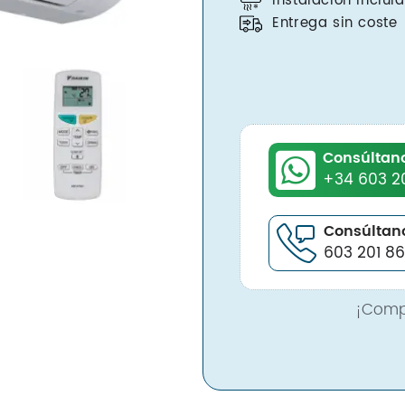
Instalación inclui
Entrega sin coste
Consúltan
+34 603 2
Consúltano
603 201 8
¡Comp