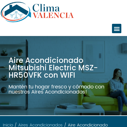
Inicio
Aire Acondicionado
Servicios
Mitsubishi Electric MSZ-
Instalaciones
HR50VFK con WIFI
Servicio Técnico
Catálogo
Mantén tu hogar fresco y cómodo con
nuestros Aires Acondicionados!
Marcas
Daikin
Daitsu
Fujitsu
Giatsu
Inicio
/
Aires Acondicionados
/ Aire Acondicionado