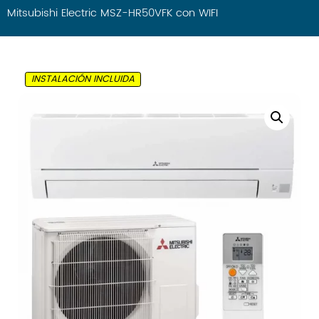
General
Mitsubishi Electric MSZ-HR50VFK con WIFI
Gree
Haier
Hisense
INSTALACIÓN INCLUIDA
LG
Mitsubishi
Panasonic
Samsung
Frigorías
Hasta 2500
Hasta 3000
Hasta 4000
Hasta 4500
Hasta 6000
Tipo
Split 1×1
MultiSplit 2×1