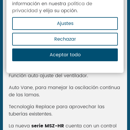
información en nuestra
política de
Sistema HEATING AT -15ºC, que permite al
privacidad
y elija su opción.
aparato funcionar hasta -15º C en modo
bomba.
Ajustes
Swing horizontal que controla el movimiento
Rechazar
automático de las lamas.
Función autodiagnóstico.
Aceptar todo
Filtro anti alergénico.
Función auto ajuste del ventilador.
Auto Vane, para manejar la oscilación continua
de las lamas.
Tecnología Replace para aprovechar las
tuberías existentes.
La nueva
serie MSZ-HR
cuenta con un control