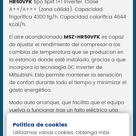
HR50VFK
tipo Split 1×1 Inverter. Clase
A++/A+++ (zona cálida). Capacidad
frigorífica 4300 fg/h. Capacidad calorífica 4644
Kcal/h.
El aire acondicionado
MSZ-HR50VFK
es capaz
de ajustar el rendimiento del compresor a los
cambios de temperatura que se produzcan en
la estancia donde esté instalado, gracias a que
incorpora la tecnología DC Inverter de
Mitsubishi. Esto permite mantener la sensación
de confort durante todo el tiempo y minimizar el
gasto energético.
Modo auto arranque, que facilita que el equipo
vuelva a funcionar tras un fallo eléctrico una
vez restablecida la corriente.
Política de cookies
Temporizador 12 / 24.
Utilizamos varias cookies. Obtenga más