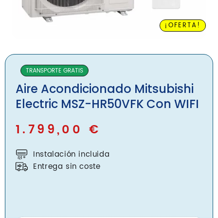
Blog
Nosotros
¡OFERTA!
Contacto
TRANSPORTE GRATIS
Aire Acondicionado Mitsubishi
Inicio
Electric MSZ-HR50VFK Con WIFI
Servicios
Instalaciones
1.799,00
€
Servicio Técnico
Catálogo de Productos
Instalación incluida
Blog
Entrega sin coste
Nosotros
Contacto