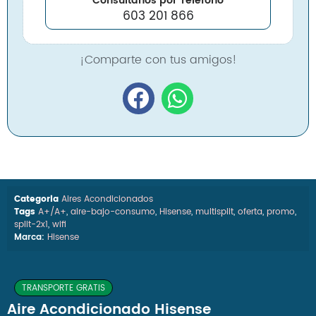
Consúltanos por Teléfono
603 201 866
¡Comparte con tus amigos!
Categoria
Aires Acondicionados
Tags
A+/A+
,
aire-bajo-consumo
,
Hisense
,
multisplit
,
oferta
,
promo
,
split-2x1
,
wifi
Marca:
Hisense
TRANSPORTE GRATIS
Aire Acondicionado Hisense