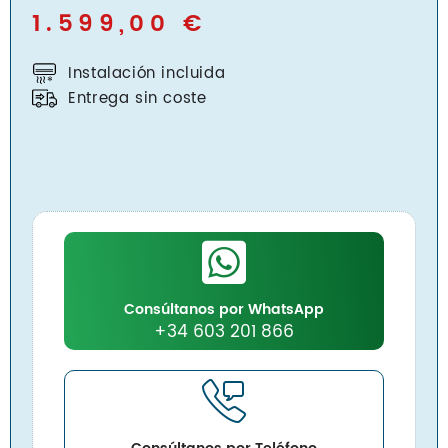
MultiSplit 2×1
1.599,00
€
Blog
Nosotros
Instalación incluida
Contacto
Entrega sin coste
Inicio
Servicios
Instalaciones
Servicio Técnico
Consúltanos por WhatsApp
Catálogo de Productos
+34 603 201 866
Blog
Nosotros
Contacto