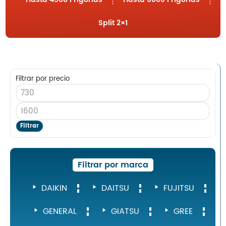
Nosotros
Contacto
Split 2×1
Inicio
Filtrar por precio
Servicios
Instalaciones
Servicio Técnico
Filtrar
Catálogo de Productos
Blog
Filtrar por marca
Nosotros
Contacto
DAIKIN
DAITSU
FUJITSU
GENERAL
GIATSU
GREE