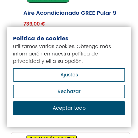
Aire Acondicionado GREE Pular 9
739,00
€
Política de cookies
Utilizamos varias cookies. Obtenga más
información en nuestra
política de
INSTALACIÓN INCLUIDA
privacidad
y elija su opción.
TRANSPORTE GRATIS
Ajustes
Aire Acondicionado GREE Pular
Rechazar
12
749,00
€
Aceptar todo