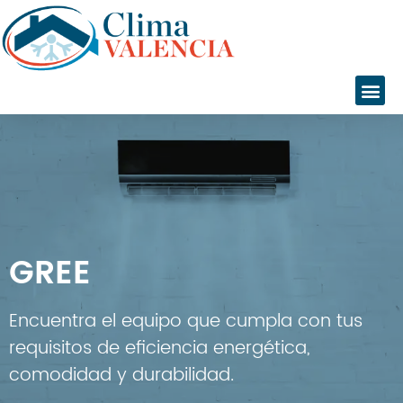
Inicio
Servicios
Instalaciones
Servicio Técnico
Catálogo
GREE
Marcas
Daikin
Daitsu
Encuentra el equipo que cumpla con tus
Fujitsu
requisitos de eficiencia energética,
Giatsu
comodidad y durabilidad.
General
Gree