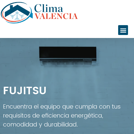
Inicio
Servicios
Instalaciones
Servicio Técnico
Catálogo
FUJITSU
Marcas
Daikin
Daitsu
Encuentra el equipo que cumpla con tus
Fujitsu
requisitos de eficiencia energética,
Giatsu
comodidad y durabilidad.
General