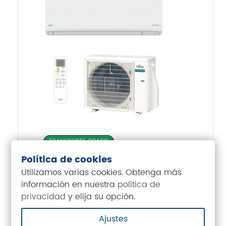
TRANSPORTE GRATIS
Política de cookies
Aire Acondicionado Fujitsu
Utilizamos varias cookies. Obtenga más
ASY25-KN con wifi
información en nuestra
política de
¡OFERTA!
929,00
€
privacidad
y elija su opción.
Ajustes