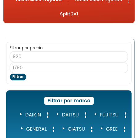
Nosotros
Contacto
Split 2×1
Filtrar por precio
Inicio
Servicios
Instalaciones
Servicio Técnico
Filtrar
Catálogo de Productos
Blog
Filtrar por marca
Nosotros
Contacto
DAIKIN
DAITSU
FUJITSU
GENERAL
GIATSU
GREE