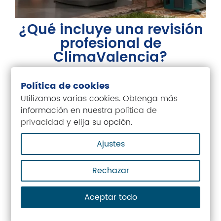
¿Qué incluye una revisión
profesional de
ClimaValencia?
Para que tu equipo dure muchos años más,
Política de cookies
realizamos:
Utilizamos varias cookies. Obtenga más
información en nuestra
política de
Limpieza profunda de filtros: Eliminación de
privacidad
y elija su opción.
ácaros y polvo.
Ajustes
Desinfección de la batería: Prevención de
hongos y bacterias.
Comprobación de niveles de gas: Buscamos
Rechazar
micro-fugas antes de que el equipo se
bloquee.
Aceptar todo
Revisión de la unidad exterior: Limpieza de
la rejilla para evitar sobreesfuerzos del