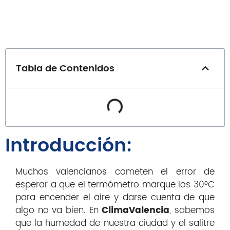
Split 1×1
MultiSplit 2×1
Blog
Nosotros
Contacto
Tabla de Contenidos
Inicio
Introducción:
Servicios
Instalaciones
Servicio Técnico
Muchos valencianos cometen el error de
esperar a que el termómetro marque los 30°C
Catálogo de Productos
para encender el aire y darse cuenta de que
Blog
algo no va bien. En
ClimaValencia
, sabemos
Nosotros
que la humedad de nuestra ciudad y el salitre