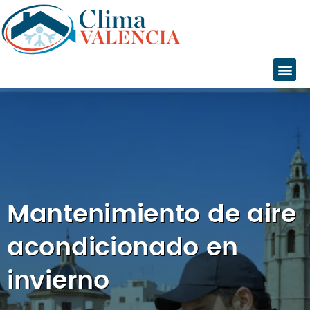
Inicio
Servicios
Mantenimiento de aire
Instalaciones
Servicio Técnico
acondicionado en
Catálogo
Marcas
invierno
Daikin
Daitsu