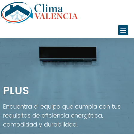
Inicio
Servicios
Instalaciones
Servicio Técnico
Catálogo
PLUS
Marcas
Daikin
Daitsu
Encuentra el equipo que cumpla con tus
Fujitsu
requisitos de eficiencia energética,
Giatsu
comodidad y durabilidad.
General
Gree