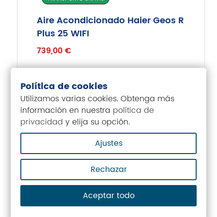
Aire Acondicionado Haier Geos R
Plus 25 WIFI
739,00
€
Política de cookies
Utilizamos varias cookies. Obtenga más
INSTALACIÓN INCLUIDA
información en nuestra
política de
privacidad
y elija su opción.
TRANSPORTE GRATIS
Ajustes
Aire Acondicionado Haier Geos R
Plus 35 WiFi
Rechazar
749,00
€
Aceptar todo