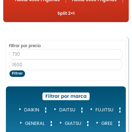
Nosotros
Contacto
Split 2×1
Filtrar por precio
Inicio
Servicios
Instalaciones
Servicio Técnico
Filtrar
Catálogo de Productos
Blog
Filtrar por marca
Nosotros
Contacto
DAIKIN
DAITSU
FUJITSU
GENERAL
GIATSU
GREE