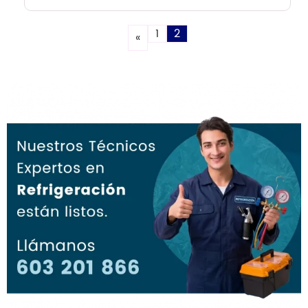
1
2
«