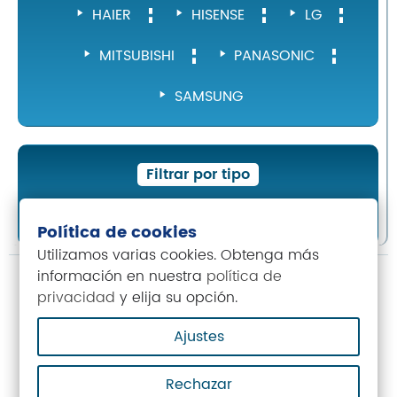
HAIER
HISENSE
LG
MITSUBISHI
PANASONIC
SAMSUNG
Filtrar por tipo
Split 1×1
Split 2×1
Política de cookies
Utilizamos varias cookies. Obtenga más
información en nuestra
política de
Mostrando 13–14 de 14 resultados
privacidad
y elija su opción.
Ajustes
INSTALACIÓN INCLUIDA
Rechazar