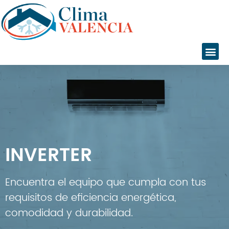
Inicio
Servicios
Instalaciones
Servicio Técnico
Catálogo
Marcas
INVERTER
Daikin
Daitsu
Fujitsu
Encuentra el equipo que cumpla con tus
Giatsu
requisitos de eficiencia energética,
General
comodidad y durabilidad.
Gree