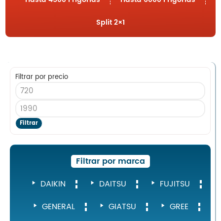
Contacto
Split 2×1
Inicio
Filtrar por precio
Servicios
Instalaciones
Servicio Técnico
Filtrar
Catálogo de Productos
Blog
Nosotros
Filtrar por marca
Contacto
DAIKIN
DAITSU
FUJITSU
GENERAL
GIATSU
GREE