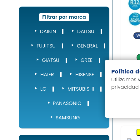
Filtrar por marca
DAIKIN
DAITSU
W
FUJITSU
GENERAL
GIATSU
GREE
Política 
Ai
HAIER
HISENSE
Utilizamos
Hi
privacidad
LG
MITSUBISHI
1.
PANASONIC
SAMSUNG