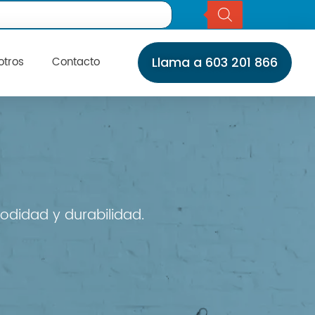
otros
Contacto
Llama a 603 201 866
Inicio
Servicios
Instalaciones
Servicio Técnico
Catálogo
Marcas
Daikin
Daitsu
odidad y durabilidad.
Fujitsu
Giatsu
General
Gree
Haier