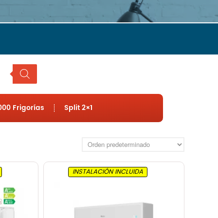
Hisense
LG
Mitsubishi
Panasonic
Samsung
Frigorías
Hasta 2500
Hasta 3000
00 Frigorías
Split 2×1
Hasta 4000
Hasta 4500
Hasta 6000
Tipo
Split 1×1
INSTALACIÓN INCLUIDA
MultiSplit 2×1
Blog
Nosotros
Contacto