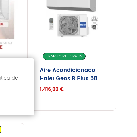
Inicio
Servicios
Instalaciones
TRANSPORTE GRATIS
Servicio Técnico
do
Aire Acondicionado
Catálogo de Productos
ítica de
Haier Geos R Plus 68
Blog
Nosotros
1.416,00
€
Contacto