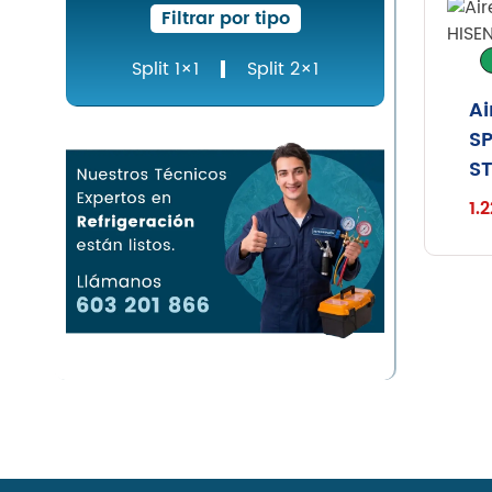
Filtrar por tipo
Split 1×1
Split 2×1
Ai
SP
ST
1.