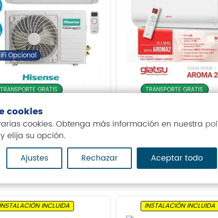
iFi Opcional
TRANSPORTE GRATIS
TRANSPORTE GRATIS
de cookies
re Acondicionado
Aire Acondiciona
 varias cookies. Obtenga más información en nuestra
pol
sense Brissa 70
Giatsu Aroma 2E
y elija su opción.
S24AR2E-32 WIFI
224,00
€
1.379,00
€
Ajustes
Rechazar
Aceptar todo
INSTALACIÓN INCLUIDA
INSTALACIÓN INCLUIDA