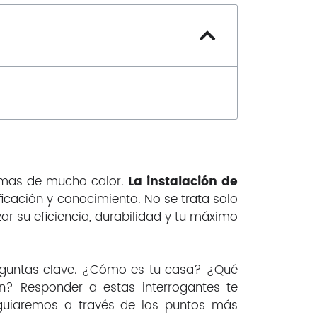
Nosotros
Contacto
Inicio
Servicios
Instalaciones
Servicio Técnico
limas de mucho calor.
La instalación de
ficación y conocimiento. No se trata solo
Catálogo de Productos
r su eficiencia, durabilidad y tu máximo
Blog
Nosotros
Contacto
reguntas clave. ¿Cómo es tu casa? ¿Qué
n? Responder a estas interrogantes te
e guiaremos a través de los puntos más