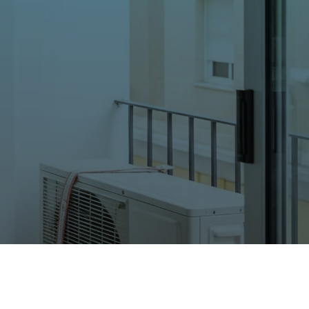
Gree
Haier
Hisense
LG
Mitsubishi
Panasonic
Samsung
Frigorías
Hasta 2500
Hasta 3000
Hasta 4000
Hasta 4500
Hasta 6000
Tipo
Split 1×1
MultiSplit 2×1
Blog