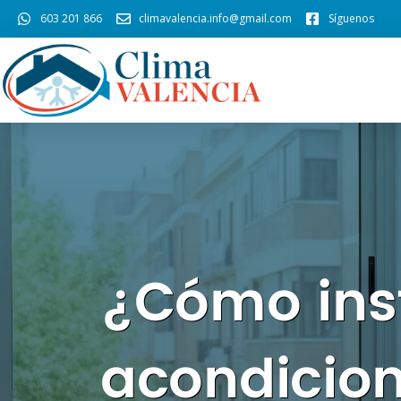
603 201 866
climavalencia.info@gmail.com
Síguenos
¿Cómo inst
acondicion