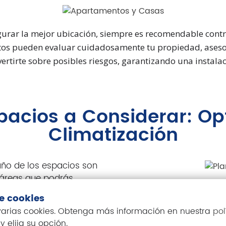
egurar la mejor ubicación, siempre es recomendable contr
rtos pueden evaluar cuidadosamente tu propiedad, aseso
vertirte sobre posibles riesgos, garantizando una instalac
acios a Considerar: Op
Climatización
año de los espacios son
 áreas que podrás
plit. Es vital elegir
de cookies
se beneficiarán del
 varias cookies. Obtenga más información en nuestra
pol
y elija su opción.