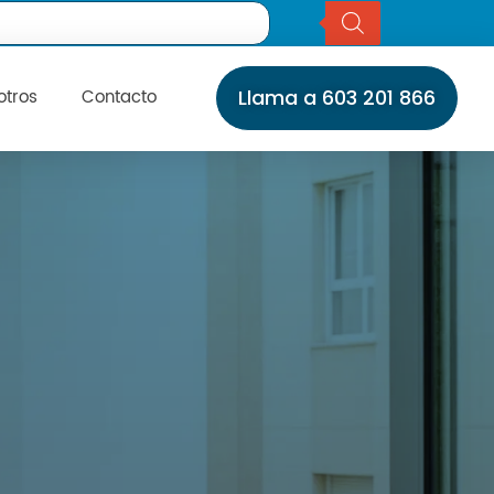
otros
Contacto
Llama a 603 201 866
Inicio
Servicios
Instalaciones
Servicio Técnico
Catálogo
Marcas
Daikin
Daitsu
Fujitsu
?
Giatsu
General