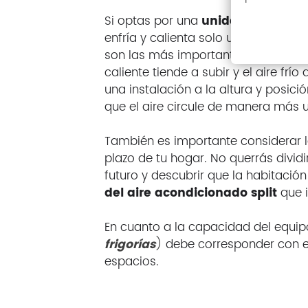
Si optas por una
unidad de aire a
enfría y calienta solo una o dos ha
son las más importantes para ti. Re
caliente tiende a subir y el aire frí
una instalación a la altura y posic
que el aire circule de manera más u
También es importante considerar la
plazo de tu hogar. No querrás dividi
futuro y descubrir que la habitación
del aire acondicionado split
que 
En cuanto a la capacidad del equip
frigorías
)
debe corresponder con 
espacios.