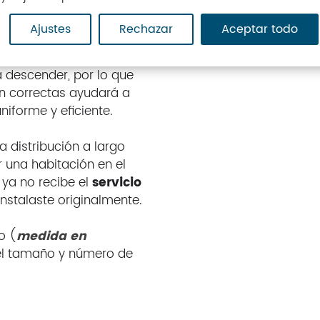
condicionado split
que
Ajustes
Rechazar
Aceptar todo
bitaciones, piensa cuáles
cuerda que el aire
o a descender, por lo que
ión correctas ayudará a
niforme y eficiente.
 distribución a largo
r una habitación en el
 ya no recibe el
servicio
instalaste originalmente.
o (
medida en
el tamaño y número de