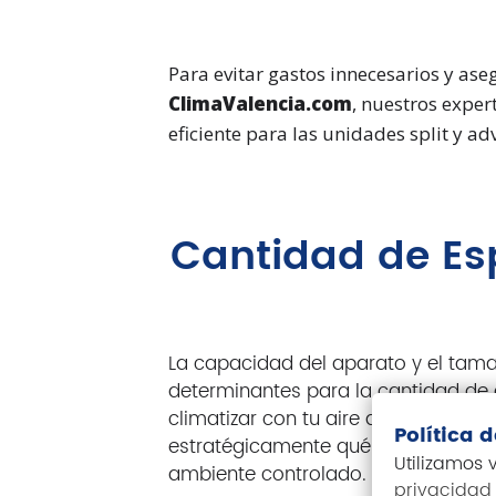
Para evitar gastos innecesarios y as
ClimaValencia.com
, nuestros expe
eficiente para las unidades split y ad
Cantidad de Esp
La capacidad del aparato y el tam
determinantes para la cantidad de
climatizar con tu aire acondicionado s
Política 
estratégicamente qué habitaciones 
Utilizamos
ambiente controlado.
privacidad